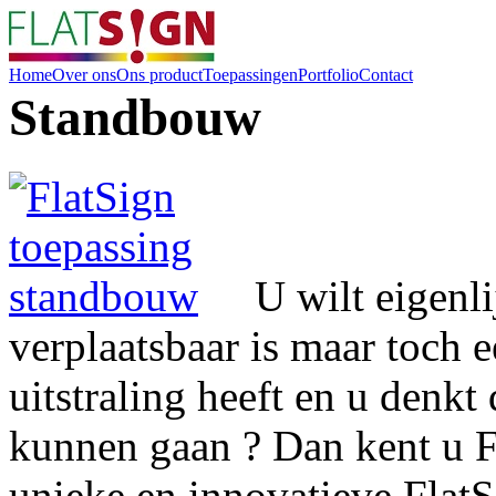
Home
Over ons
Ons product
Toepassingen
Portfolio
Contact
Standbouw
U wilt eigenli
verplaatsbaar is maar toch 
uitstraling heeft en u denkt
kunnen gaan ? Dan kent u F
unieke en innovatieve FlatS